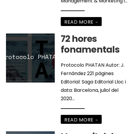
Management & Marketing i
...
READ MORE
→
72 hores
fonamentals
Protocolo PHATAN Autor: J.
Fernández 221 pàgines
Editorial: Saga Editorial Lloc i
data: Barcelona, juliol del
2020
...
READ MORE
→