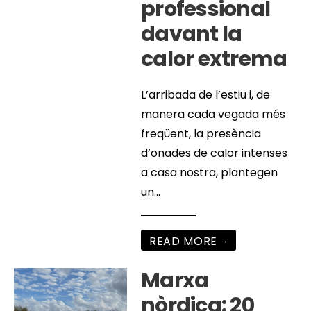
professional
davant la
calor extrema
L’arribada de l’estiu i, de
manera cada vegada més
freqüent, la presència
d’onades de calor intenses
a casa nostra, plantegen
un
...
READ MORE
→
Marxa
nòrdica: 20