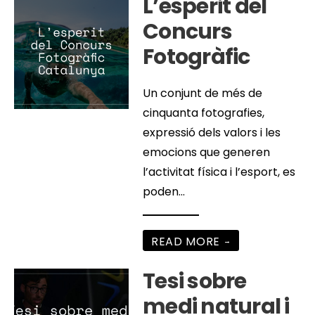
L’esperit del
Concurs
Fotogràfic
Un conjunt de més de
cinquanta fotografies,
expressió dels valors i les
emocions que generen
l’activitat física i l’esport, es
poden
...
READ MORE
→
Tesi sobre
medi natural i