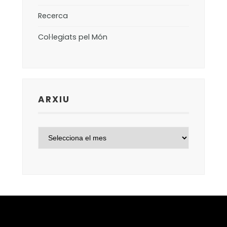
Recerca
Col·legiats pel Món
ARXIU
ARXIU