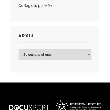
Col·legiats pel Món
ARXIU
ARXIU