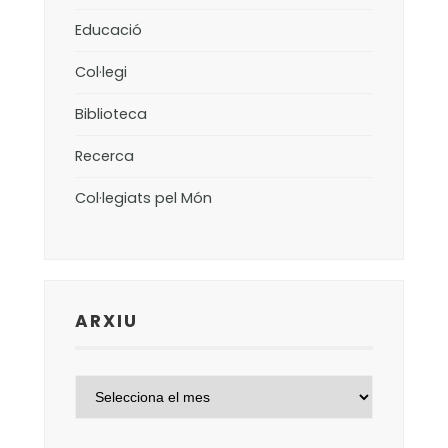
Educació
Col·legi
Biblioteca
Recerca
Col·legiats pel Món
ARXIU
ARXIU