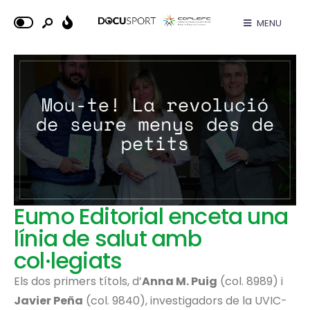
MENU
Eumo Editorial enceta una
línia de salut amb
col·legiats
Els dos primers títols, d’
Anna M. Puig
(col. 8989) i
Javier Peña
(col. 9840), investigadors de la UVIC-