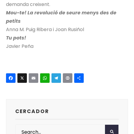
demanda creixent.
Mou-te! La revolució de seure menys des de
petits
Anna M. Puig Ribera i Joan Rusiñol
Tu pots!
Javier Peña
Facebook
X
Email
WhatsApp
Telegram
Print
Comparte
CERCADOR