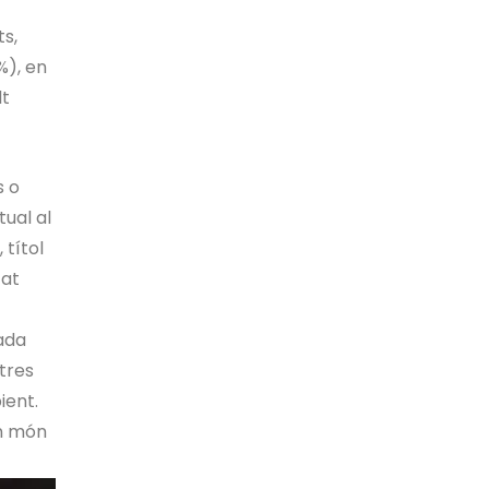
ts,
%), en
lt
s o
tual al
 títol
tat
ada
tres
mbient.
Un món