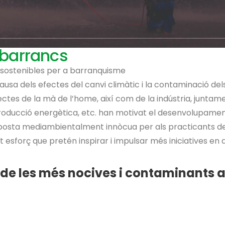
 barrancs
 sostenibles per a barranquisme
causa dels efectes del canvi climàtic i la contaminació del
ctes de la mà de l’home, així com de la indústria, juntam
roducció energètica, etc. han motivat el desenvolupame
sposta mediambientalment innòcua per als practicants d
t esforç que pretén inspirar i impulsar més iniciatives en
a de les més nocives i contaminants 