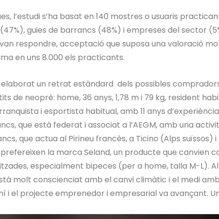
es, l’estudi s’ha basat en 140 mostres o usuaris practican
s (47%), guies de barrancs (48%) i empreses del sector (5
 van respondre, acceptació que suposa una valoració mo
tima en uns 8.000 els practicants.
a elaborat un retrat estàndard dels possibles comprador
ts de neoprè: home, 36 anys, 1,78 m i 79 kg, resident habi
ranquista i esportista habitual, amb 11 anys d’experiència,
ncs, que està federat i associat a l’AEGM, amb una activi
s, que actua al Pirineu francès, a Ticino (Alps suïssos) i
s prefereixen la marca Seland, un producte que canvien c
tzades, especialment bipeces (per a home, talla M-L). Al
està molt conscienciat amb el canvi climàtic i el medi a
í i el projecte emprenedor i empresarial va avançant. 