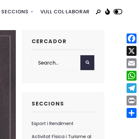
SECCIONS
VULL COL·LABORAR
CERCADOR
Face
X
Emai
Wha
Tele
SECCIONS
Print
Comp
Esport i Rendiment
Activitat Física i Turisme al