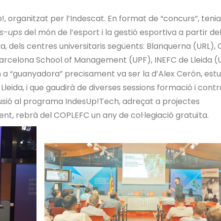
p!, organitzat per l’Indescat. En format de “concurs”, ten
ts-ups
del món de l’esport i la gestió esportiva a partir de
va, dels centres universitaris següents: Blanquerna (URL), 
 Barcelona School of Management (UPF), INEFC de Lleida (
 a “guanyadora” precisament va ser la d’Alex Cerón, estu
Lleida, i que gaudirà de diverses sessions formació i contr
clusió al programa IndesUp!Tech, adreçat a projectes
t, rebrà del COPLEFC un any de col·legiació gratuïta.