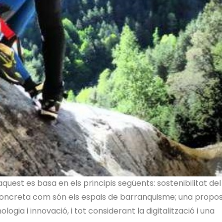
quest es basa en els principis següents: sostenibilitat del
concreta com són els espais de barranquisme; una propo
ia i innovació, i tot considerant la digitalització i una