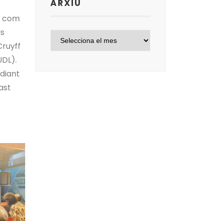
ARXIU
ia com
ls
Cruyff
UDL).
diant
ast