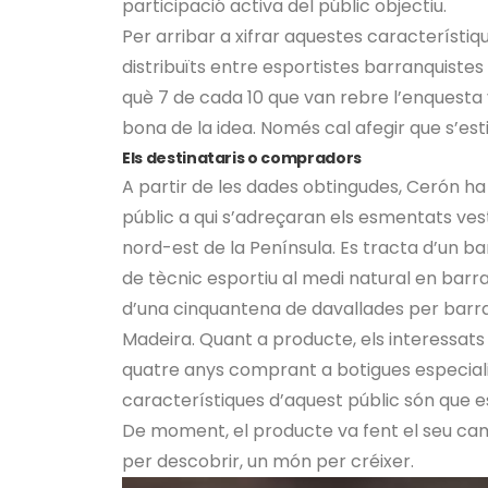
participació activa del públic objectiu.
Per arribar a xifrar aquestes característiqu
distribuïts entre esportistes barranquiste
què 7 de cada 10 que van rebre l’enquesta
bona de la idea. Només cal afegir que s’es
Els destinataris o compradors
A partir de les dades obtingudes, Cerón h
públic a qui s’adreçaran els esmentats vesti
nord-est de la Península. Es tracta d’un bar
de tècnic esportiu al medi natural en barra
d’una cinquantena de davallades per barranc
Madeira. Quant a producte, els interessat
quatre anys comprant a botigues especiali
característiques d’aquest públic són que 
De moment, el producte va fent el seu cam
per descobrir, un món per créixer.