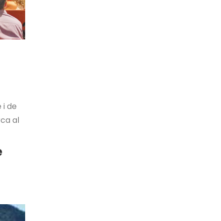
 i de
rca al
e