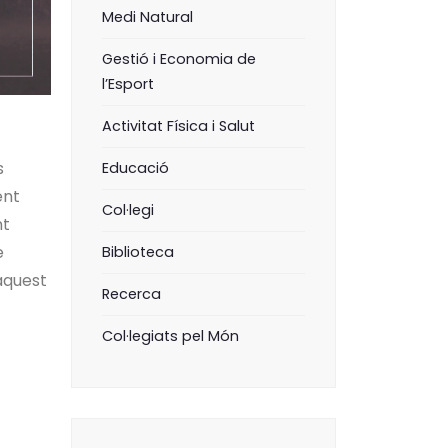
Medi Natural
Gestió i Economia de
l’Esport
Activitat Física i Salut
s
Educació
ent
Col·legi
nt
e
Biblioteca
 aquest
Recerca
Col·legiats pel Món
a