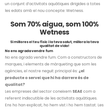
un conjunt d’activitats aquàtiques dirigides a totes
les edats amb el nou concepte: Wetness.
Som 70% aigua, som 100%
Wetness
Si millores el teu físic i la teva salut, millora la teva
qualitat de vida!
No ens agrada vendre fum
No ens agrada vendre fum. Com a constructors de
marques, i elements de màrqueting que som les
agències, el nostre neguit principal és:
¿el
producte o servei que hi ha darrere és de
qualitat?
Les empreses del sector coneixem
SEAE
com a
referent indiscutible de les activitats aquàtiques.
Ens ho han explicat, ho hem vist i ho hem tastat. Les