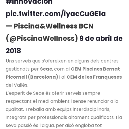
#innovación
pic.twitter.com/iyacCuGE1a
— Piscina&Wellness BCN
(@PiscinaWellness)
9 de abril de
2018
Uns serveis que s’ofereixen en alguns dels centres
gestionats per
Seae
, com al
CEM Piscines Bernat
Picornell (Barcelona)
i al
CEM de les Franqueses
del Vallès.
L’esperit de Seae és oferir serveis sempre
respectant el medi ambient i sense renunciar a la
qualitat. Treballa amb equips interdisciplinaris,
integrats per professionals altament qualificats. I la
seva passió és l’aigua, per això engloba tot