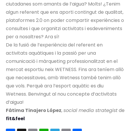
ciutadanes som amants de l’aigua? Molts! ¿Tenim
algun referent que ens aporti contingut de qualitat,
plataformes 2.0 on poder compartir experiències o
consultes i que organitzi activitats i esdeveniments
per a nosaltres? Ara sí!
De la fusió de l’experiència del referent en
activitats aquàtiques i la passió per una
comunicació i màrqueting professionalitzat en el
mercat esportiu neix WETNESS. Fins ara teníem allò
que necessitaves, amb Wetness també tenim allò
que vols. Perquè ara l’esport aquàtic es diu
Wetness. Benvingut al nou concepte d’activitats
d’aigua!
Fátima Tinajero López
,
social media strategist
de
fit&feel