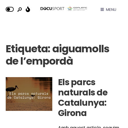
MENU
Etiqueta:
aiguamolls
de l’empordà
Els parcs
naturals de
Catalunya:
Girona
Amb aquest article, seguim