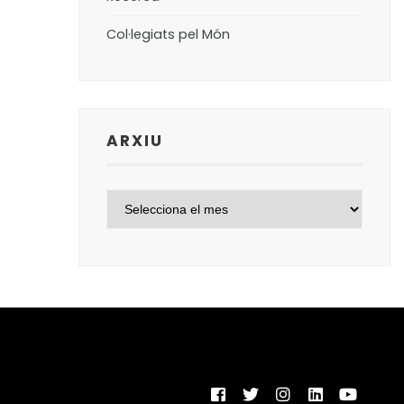
Col·legiats pel Món
ARXIU
ARXIU