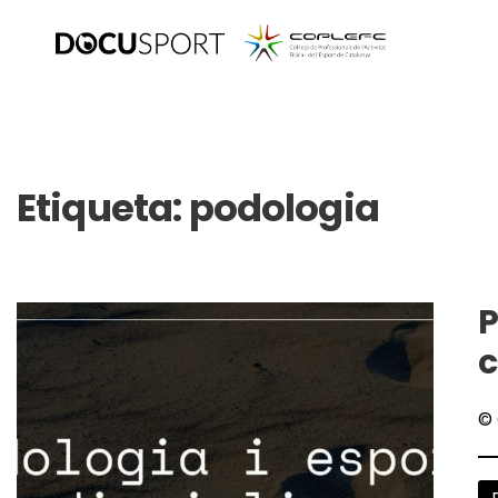
Etiqueta:
podologia
P
c
© 