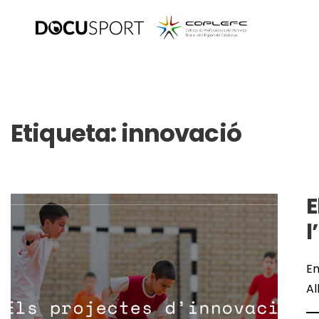
Etiqueta:
innovació
E
l
En
Al