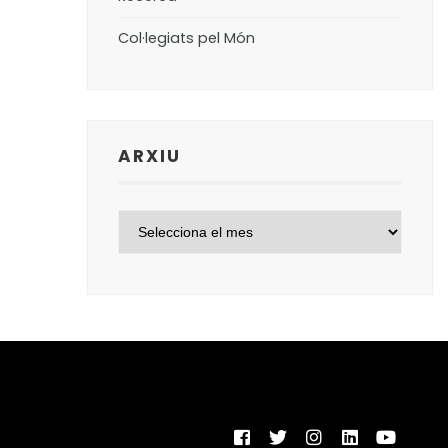
Col·legiats pel Món
ARXIU
ARXIU