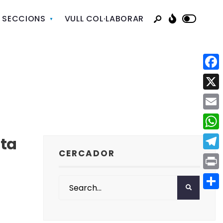
SECCIONS
VULL COL·LABORAR
Face
X
Emai
Wha
nta
CERCADOR
Tele
Print
Comp