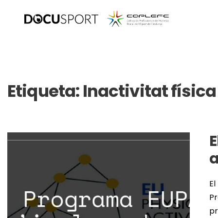
Etiqueta:
Inactivitat física
E
a
El
Pr
pr