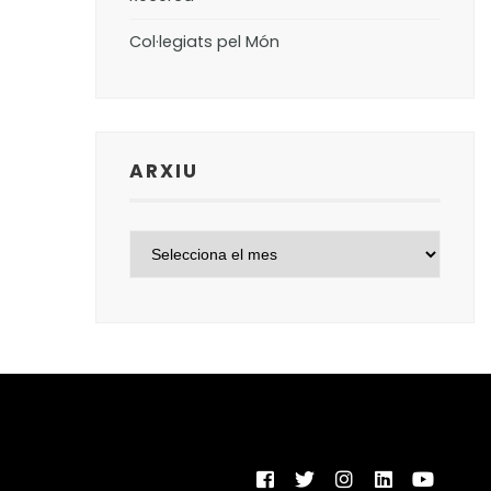
Col·legiats pel Món
ARXIU
ARXIU