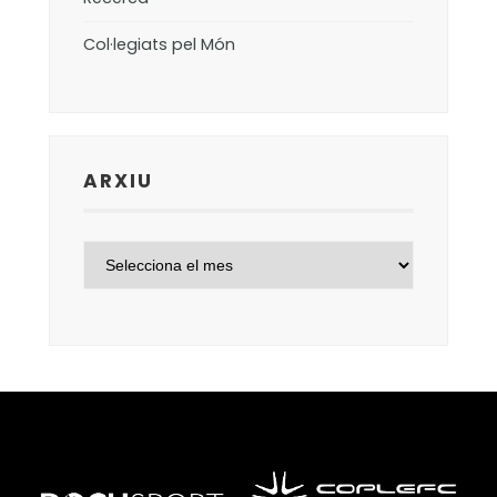
Col·legiats pel Món
ARXIU
ARXIU